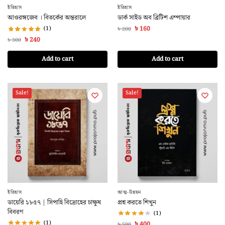
ইতিহাস
ইতিহাস
আওরঙ্গজেব । বিতর্কের অন্তরালে
ডার্ক সাইড অব ব্রিটিশ এম্পায়ার
(1)
৳
160
৳
200
৳
240
৳
300
Add to cart
Add to cart
Sale!
Sale!
ইতিহাস
আত্ম-উন্নয়ন
ডায়েরি ১৮৫৭ | সিপাহি বিদ্রোহের চাক্ষুষ
প্রশ্ন করতে শিখুন
বিবরণ
(1)
(1)
৳
400
৳
500