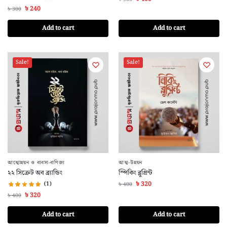
৳
240
৳
300
Add to cart
Add to cart
Sale!
Sale!
আত্মোন্নয়ন ও ব্যবসা-বাণিজ্য
আত্ম-উন্নয়ন
২২ সিক্রেট অব ব্র্যান্ডিং
স্পিকিং ব্লুপ্রিন্ট
(1)
৳
320
৳
400
৳
320
৳
400
Add to cart
Add to cart