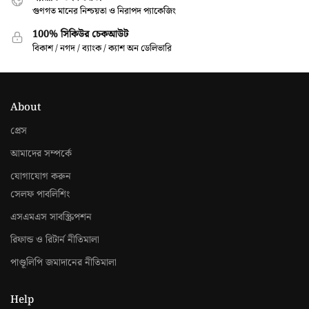
গুণগত মানের নিশ্চয়তা ও নিরাপদ প্যাকেজিং
100% সিকিউর চেকআউট
বিকাশ / নগদ / ব্যাংক / ক্যাশ অন ডেলিভারি
About
প্রেস
আমাদের সম্পর্কে
যোগাযোগ করুন
সেলফ পাবলিশিং
এসএমএস সাবস্ক্রিপশন
রিফান্ড ও রিটার্ন নীতিমালা
পাণ্ডূলিপি জমাদানের নীতিমালা
Help