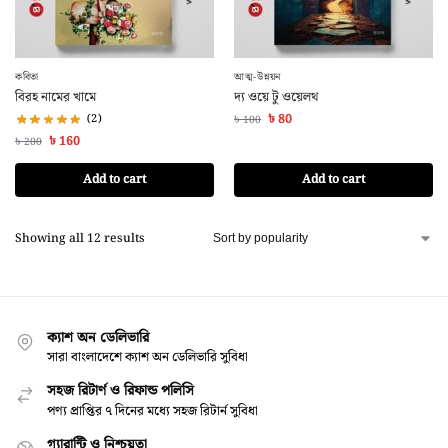
কবিতা
আত্ম-উন্নয়ন
বিরহ নামের খামে
দ্য ওয়ে টু ওয়েলথ
(2)
৳
80
৳
100
৳
160
৳
200
Add to cart
Add to cart
Showing all 12 results
ক্যাশ অন ডেলিভারি
সারা বাংলাদেশে ক্যাশ অন ডেলিভারি সুবিধা
সহজ রিটার্ণ ও রিফান্ড পলিসি
পণ্য প্রাপ্তির ৭ দিনের মধ্যে সহজ রিটার্ন সুবিধা
গ্যারান্টি ও নিশ্চয়তা