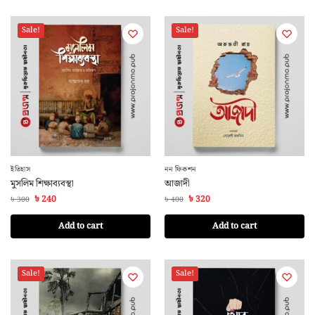
Sale!
Sale!
ইতিহাস
নন ফিকশন
মুসলিম শিক্ষাব্যবস্থা
আজাদী
৳
240
৳
320
৳
300
৳
400
Add to cart
Add to cart
Sale!
Sale!