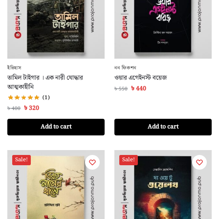
ইতিহাস
নন ফিকশন
তামিল টাইগার । এক নারী যোদ্ধার
ওয়ার এগেইনস্ট বয়েজ
আত্মকাহীনি
৳
440
৳
550
(1)
৳
320
৳
400
Add to cart
Add to cart
Sale!
Sale!