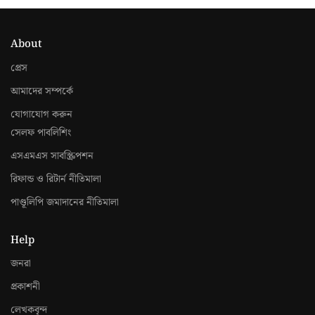
About
প্রেস
আমাদের সম্পর্কে
যোগাযোগ করুন
সেলফ পাবলিশিং
এসএমএস সাবস্ক্রিপশন
রিফান্ড ও রিটার্ন নীতিমালা
পাণ্ডূলিপি জমাদানের নীতিমালা
Help
জনরা
প্রকাশনী
লেখকবৃন্দ