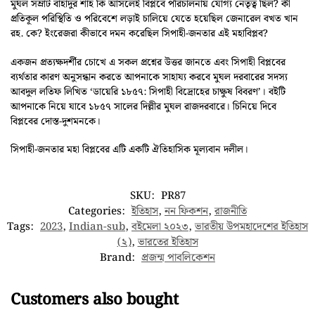
মুঘল সম্রাট বাহাদুর শাহ কি আসলেই বিপ্লবে পরিচালনায় যোগ্য নেতৃত্ব ছিল? কী
প্রতিকূল পরিস্থিতি ও পরিবেশে লড়াই চালিয়ে যেতে হয়েছিল জেনারেল বখত খান
রহ. কে? ইংরেজরা কীভাবে দমন করেছিল সিপাহী-জনতার এই মহাবিপ্লব?
একজন প্রত্যক্ষদর্শীর চোখে এ সকল প্রশ্নের উত্তর জানতে এবং সিপাহী বিপ্লবের
ব্যর্থতার কারণ অনুসন্ধান করতে আপনাকে সাহায্য করবে মুঘল দরবারের সদস্য
আবদুল লতিফ লিখিত ‘ডায়েরি ১৮৫৭: সিপাহী বিদ্রোহের চাক্ষুষ বিবরণ’। বইটি
আপনাকে নিয়ে যাবে ১৮৫৭ সালের দিল্লীর মুঘল রাজদরবারে। চিনিয়ে দিবে
বিপ্লবের দোস্ত-দুশমনকে।
সিপাহী-জনতার মহা বিপ্লবের এটি একটি ঐতিহাসিক মূল্যবান দলীল।
SKU:
PR87
Categories:
ইতিহাস
,
নন ফিকশন
,
রাজনীতি
Tags:
2023
,
Indian-sub
,
বইমেলা ২০২৩
,
ভারতীয় উপমহাদেশের ইতিহাস
(২)
,
ভারতের ইতিহাস
Brand:
প্রজন্ম পাবলিকেশন
Customers also bought