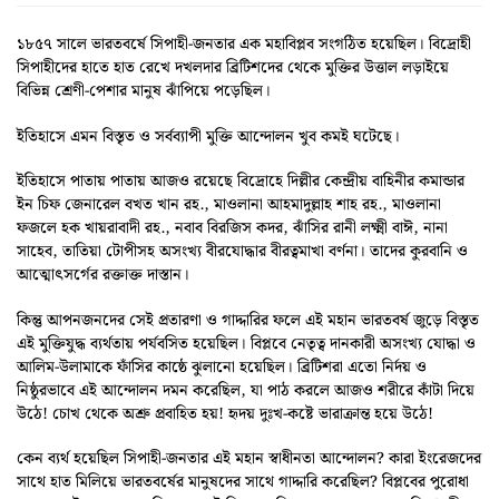
১৮৫৭ সালে ভারতবর্ষে সিপাহী-জনতার এক মহাবিপ্লব সংগঠিত হয়েছিল। বিদ্রোহী
সিপাহীদের হাতে হাত রেখে দখলদার ব্রিটিশদের থেকে মুক্তির উত্তাল লড়াইয়ে
বিভিন্ন শ্রেণী-পেশার মানুষ ঝাঁপিয়ে পড়েছিল।
ইতিহাসে এমন বিস্তৃত ও সর্বব্যাপী মুক্তি আন্দোলন খুব কমই ঘটেছে।
ইতিহাসে পাতায় পাতায় আজও রয়েছে বিদ্রোহে দিল্লীর কেন্দ্রীয় বাহিনীর কমান্ডার
ইন চিফ জেনারেল বখত খান রহ., মাওলানা আহমাদুল্লাহ শাহ রহ., মাওলানা
ফজলে হক খায়রাবাদী রহ., নবাব বিরজিস কদর, ঝাঁসির রানী লক্ষ্মী বাঈ, নানা
সাহেব, তাতিয়া টোপীসহ অসংখ্য বীরযোদ্ধার বীরত্বমাখা বর্ণনা। তাদের কুরবানি ও
আত্মোৎসর্গের রক্তাক্ত দাস্তান।
কিন্তু আপনজনদের সেই প্রতারণা ও গাদ্দারির ফলে এই মহান ভারতবর্ষ জুড়ে বিস্তৃত
এই মুক্তিযুদ্ধ ব্যর্থতায় পর্যবসিত হয়েছিল। বিপ্লবে নেতৃত্ব দানকারী অসংখ্য যোদ্ধা ও
আলিম-উলামাকে ফাঁসির কাষ্ঠে ঝুলানো হয়েছিল। ব্রিটিশরা এতো নির্দয় ও
নিষ্ঠুরভাবে এই আন্দোলন দমন করেছিল, যা পাঠ করলে আজও শরীরে কাঁটা দিয়ে
উঠে! চোখ থেকে অশ্রু প্রবাহিত হয়! হৃদয় দুঃখ-কষ্টে ভারাক্রান্ত হয়ে উঠে!
কেন ব্যর্থ হয়েছিল সিপাহী-জনতার এই মহান স্বাধীনতা আন্দোলন? কারা ইংরেজদের
সাথে হাত মিলিয়ে ভারতবর্ষের মানুষদের সাথে গাদ্দারি করেছিল? বিপ্লবের পুরোধা