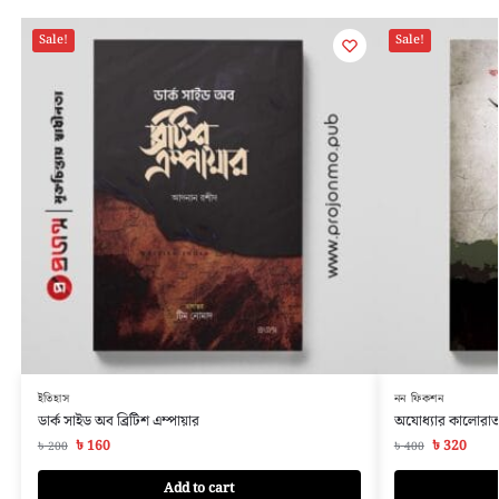
Sale!
Sale!
ইতিহাস
নন ফিকশন
ডার্ক সাইড অব ব্রিটিশ এম্পায়ার
অযোধ্যার কালোরা
৳
160
৳
320
৳
200
৳
400
Add to cart