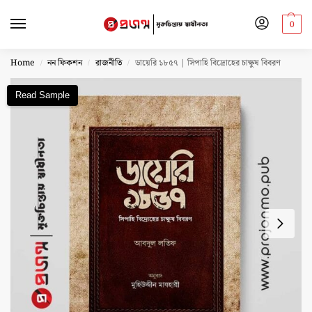
0
Home
নন ফিকশন
রাজনীতি
ডায়েরি ১৮৫৭ | সিপাহি বিদ্রোহের চাক্ষুষ বিবরণ
/
/
/
Read Sample