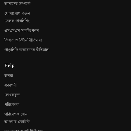
আমাদের সম্পর্কে
যোগাযোগ করুন
সেলফ পাবলিশিং
এসএমএস সাবস্ক্রিপশন
রিফান্ড ও রিটার্ন নীতিমালা
পাণ্ডূলিপি জমাদানের নীতিমালা
Help
জনরা
প্রকাশনী
লেখকবৃন্দ
পরিবেশক
পরিবেশক হোন
আপনার একাউন্ট