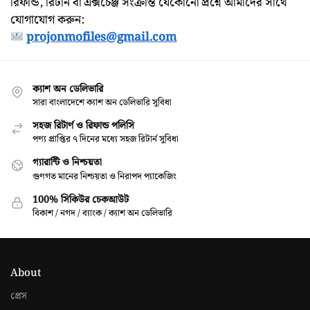
রিফান্ড, রিটার্ন বা এক্সচেঞ্জ সংক্রান্ত যেকোনো প্রশ্নে আমাদের সাথে
যোগাযোগ করুন:
projonmofiles@gmail.com
ক্যাশ অন ডেলিভারি
সারা বাংলাদেশে ক্যাশ অন ডেলিভারি সুবিধা
সহজ রিটার্ণ ও রিফান্ড পলিসি
পণ্য প্রাপ্তির ৭ দিনের মধ্যে সহজ রিটার্ন সুবিধা
গ্যারান্টি ও নিশ্চয়তা
গুণগত মানের নিশ্চয়তা ও নিরাপদ প্যাকেজিং
100% সিকিউর চেকআউট
বিকাশ / নগদ / ব্যাংক / ক্যাশ অন ডেলিভারি
About
প্রেস