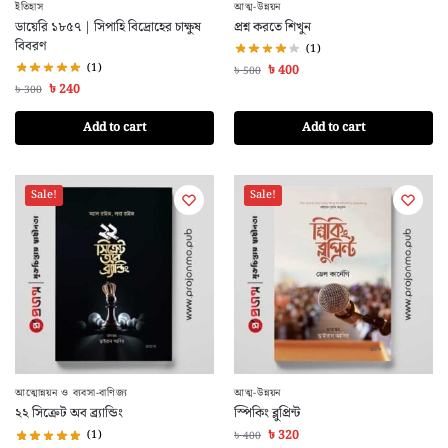
ইতিহাস
আত্ম-উন্নয়ন
ডায়েরি ১৮৫৭ | সিপাহি বিদ্রোহের চাক্ষুষ
প্রশ্ন করতে শিখুন
বিবরণ
(1)
(1)
৳
400
৳
500
৳
240
৳
300
Add to cart
Add to cart
Sale!
Sale!
আত্মোন্নয়ন ও ব্যবসা-বাণিজ্য
আত্ম-উন্নয়ন
২২ সিক্রেট অব ব্র্যান্ডিং
স্পিকিং ব্লুপ্রিন্ট
(1)
৳
320
৳
400