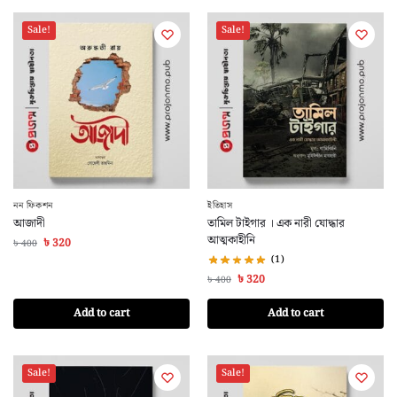
Sale!
Sale!
নন ফিকশন
ইতিহাস
আজাদী
তামিল টাইগার । এক নারী যোদ্ধার
আত্মকাহীনি
৳
320
৳
400
(1)
৳
320
৳
400
Add to cart
Add to cart
Sale!
Sale!