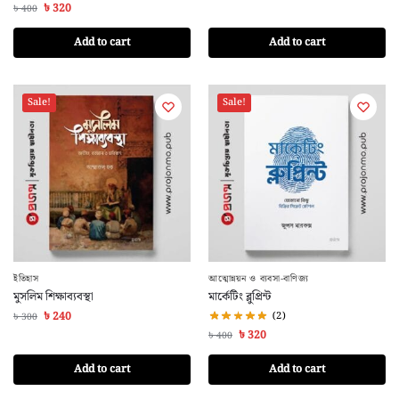
৳
320
৳
400
Add to cart
Add to cart
Sale!
Sale!
ইতিহাস
আত্মোন্নয়ন ও ব্যবসা-বাণিজ্য
মুসলিম শিক্ষাব্যবস্থা
মার্কেটিং ব্লুপ্রিন্ট
৳
240
(2)
৳
300
৳
320
৳
400
Add to cart
Add to cart