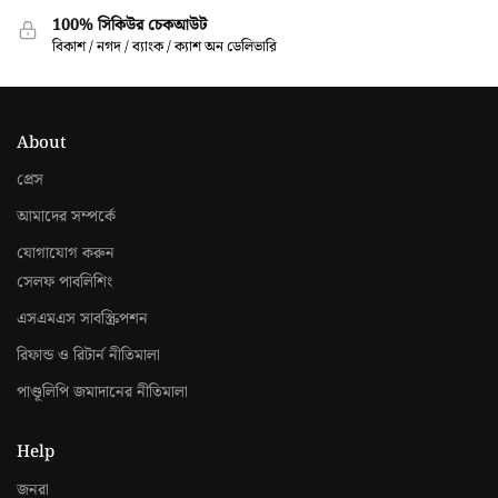
100% সিকিউর চেকআউট
বিকাশ / নগদ / ব্যাংক / ক্যাশ অন ডেলিভারি
About
প্রেস
আমাদের সম্পর্কে
যোগাযোগ করুন
সেলফ পাবলিশিং
এসএমএস সাবস্ক্রিপশন
রিফান্ড ও রিটার্ন নীতিমালা
পাণ্ডূলিপি জমাদানের নীতিমালা
Help
জনরা