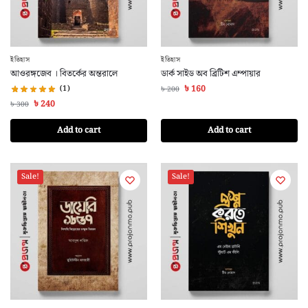
ইতিহাস
ইতিহাস
আওরঙ্গজেব । বিতর্কের অন্তরালে
ডার্ক সাইড অব ব্রিটিশ এম্পায়ার
(1)
৳
160
৳
200
৳
240
৳
300
Add to cart
Add to cart
Sale!
Sale!