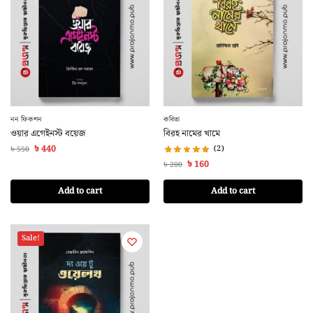
নন ফিকশন
কবিতা
ওয়ার এগেইনস্ট বয়েজ
বিরহ নামের খামে
৳
440
(2)
৳
550
৳
160
৳
200
Add to cart
Add to cart
Sale!