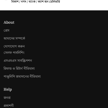
বিকাশ / নগদ / ব্যাংক / ক্যাশ অন ডেলিভারি
About
প্রেস
আমাদের সম্পর্কে
যোগাযোগ করুন
সেলফ পাবলিশিং
এসএমএস সাবস্ক্রিপশন
রিফান্ড ও রিটার্ন নীতিমালা
পাণ্ডূলিপি জমাদানের নীতিমালা
Help
জনরা
প্রকাশনী