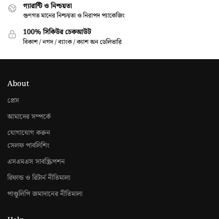
গ্যারান্টি ও নিশ্চয়তা
গুণগত মানের নিশ্চয়তা ও নিরাপদ প্যাকেজিং
100% সিকিউর চেকআউট
বিকাশ / নগদ / ব্যাংক / ক্যাশ অন ডেলিভারি
About
প্রেস
আমাদের সম্পর্কে
যোগাযোগ করুন
সেলফ পাবলিশিং
এসএমএস সাবস্ক্রিপশন
রিফান্ড ও রিটার্ন নীতিমালা
পাণ্ডূলিপি জমাদানের নীতিমালা