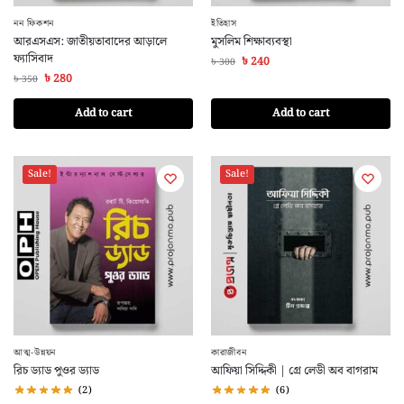
নন ফিকশন
ইতিহাস
আরএসএস: জাতীয়তাবাদের আড়ালে
মুসলিম শিক্ষাব্যবস্থা
ফ্যাসিবাদ
৳
240
৳
300
৳
280
৳
350
Add to cart
Add to cart
Sale!
Sale!
আত্ম-উন্নয়ন
কারাজীবন
রিচ ড্যাড পুওর ড্যাড
আফিয়া সিদ্দিকী | গ্রে লেডী অব বাগরাম
(2)
(6)