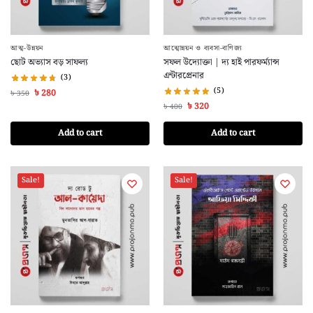
আত্ম-উন্নয়ন
আত্মোন্নয়ন ও ব্যবসা-বাণিজ্য
ছোট অভ্যাস বড় সাফল্য
সফল উদ্যোক্তা | দ্য হাই পারফর্ম্যান্স
এন্টারপ্রেনার
(3)
(5)
৳
280
৳
350
৳
320
৳
400
Add to cart
Add to cart
Sale!
Sale!