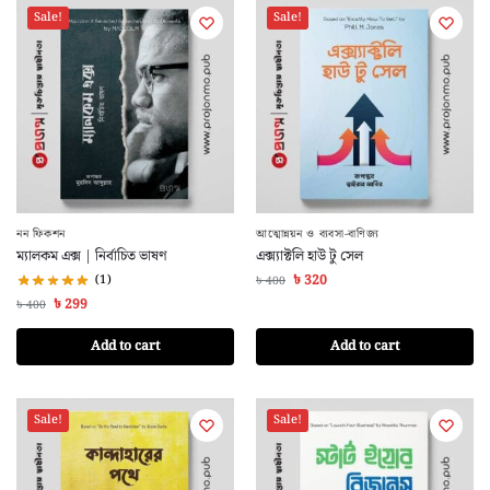
Sale!
Sale!
নন ফিকশন
আত্মোন্নয়ন ও ব্যবসা-বাণিজ্য
ম্যালকম এক্স | নির্বাচিত ভাষণ
এক্স্যাক্টলি হাউ টু সেল
(1)
৳
320
৳
400
৳
299
৳
400
Add to cart
Add to cart
Sale!
Sale!