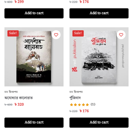
৳
299
৳
176
৳
400
৳
220
Add to cart
Add to cart
Sale!
Sale!
নন ফিকশন
নন ফিকশন
অযোধ্যার কালোরাত
পুঁজিবাদ
৳
320
(1)
৳
400
৳
176
৳
220
Add to cart
Add to cart