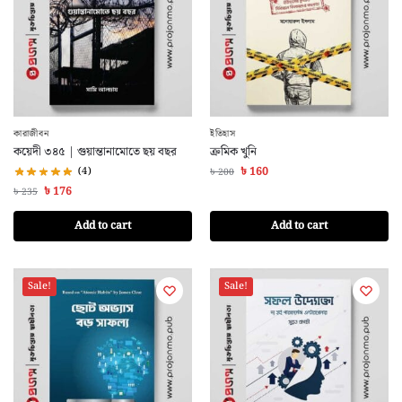
কারাজীবন
ইতিহাস
কয়েদী ৩৪৫ | গুয়ান্তানামোতে ছয় বছর
ক্রমিক খুনি
(4)
৳
160
৳
200
৳
176
৳
235
Add to cart
Add to cart
Sale!
Sale!