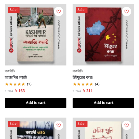
Sale!
Sale!
রাজনীতি
রাজনীতি
আজাদির লড়াই
উইঘুরের কান্না
(1)
(4)
৳
163
৳
211
৳
204
৳
264
Add to cart
Add to cart
Sale!
Sale!