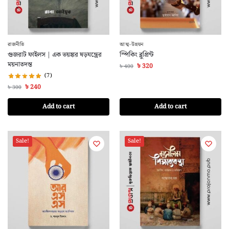
রাজনীতি
আত্ম-উন্নয়ন
গুজরাট ফাইলস | এক ভয়ঙ্কর ষড়যন্ত্রের
স্পিকিং ব্লুপ্রিন্ট
ময়নাতদন্ত
৳
320
৳
400
(7)
৳
240
৳
300
Add to cart
Add to cart
Sale!
Sale!