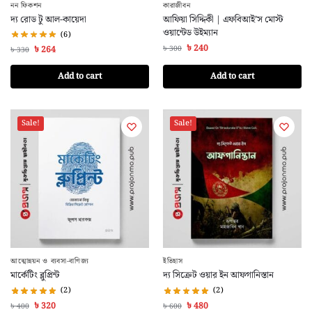
নন ফিকশন
কারাজীবন
দ্য রোড টু আল-কায়েদা
আফিয়া সিদ্দিকী | এফবিআই’স মোস্ট
ওয়ান্টেড উইম্যান
(6)
৳
240
৳
300
৳
264
৳
330
Add to cart
Add to cart
Sale!
Sale!
আত্মোন্নয়ন ও ব্যবসা-বাণিজ্য
ইতিহাস
মার্কেটিং ব্লুপ্রিন্ট
দ্য সিক্রেট ওয়ার ইন আফগানিস্তান
(2)
(2)
৳
320
৳
480
৳
400
৳
600