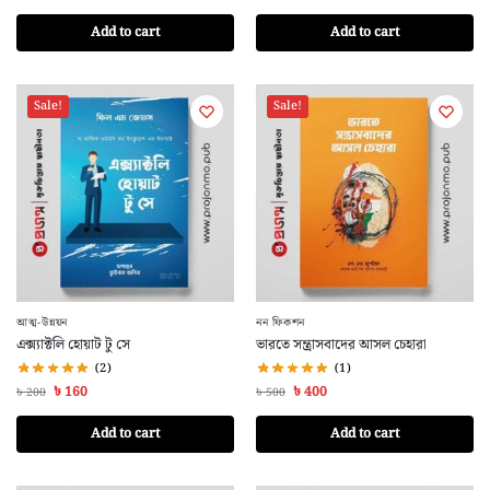
Add to cart
Add to cart
Sale!
Sale!
আত্ম-উন্নয়ন
নন ফিকশন
এক্স্যাক্টলি হোয়াট টু সে
ভারতে সন্ত্রাসবাদের আসল চেহারা
(2)
(1)
৳
160
৳
400
৳
200
৳
500
Add to cart
Add to cart