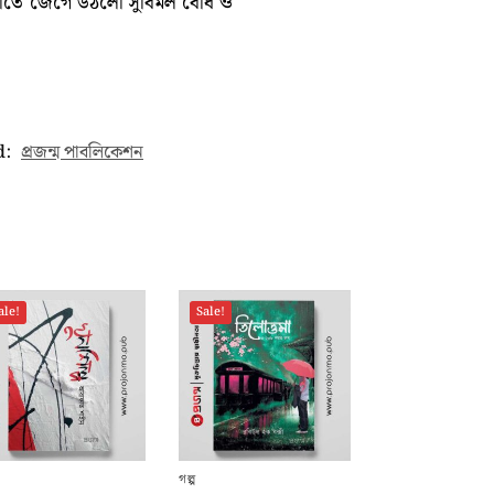
র আঘাতে জেগে উঠলো সুবিমল বোধ ও
d:
প্রজন্ম পাবলিকেশন
ale!
Sale!
গল্প