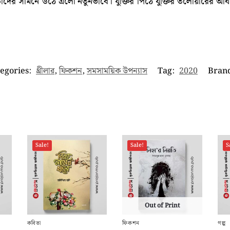
ভঙ্গি তাদের সামনে উঠে এলো নতুনভাবে। যুক্তির পিঠে যুক্তির তলোয়ারে
egories:
থ্রীলার
,
ফিকশন
,
সমসাময়িক উপন্যাস
Tag:
2020
Bran
Sale!
Sale!
S
Out of Print
কবিতা
ফিকশন
গল্প