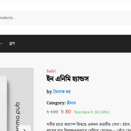
ব্লগ
Sale!
ইন এনিমি হ্যান্ডস
by
মৈনাক ধর
Category:
থ্রীলার
৳
80
৳
100
You Save
৳
20
(20%)
গভীর রাতে ক্যাম্পে ফিরছে একদল ভারতীয় সেনা। হঠাৎ
পায়ের হাড় বিপজ্জনকভাবে বেরিয়ে গেলেও— বেঁচে গেল 