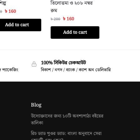
িল্প
তিলোত্তমা ও ২০৮ নম্বর
রুম
৳
160
0
৳
160
৳
200
Add to cart
Add to cart
100% সিকিউর চেকআউট
 প্যাকেজিং
বিকাশ / নগদ / ব্যাংক / ক্যাশ অন ডেলিভারি
Blog
উদ্যোক্তাদের জন্য ১০টি অবশ্যপাঠ্য বইয়ের
তালিকা
রিচ ড্যাড পুওর ড্যাড: বাংলা অনুবাদে সেরা