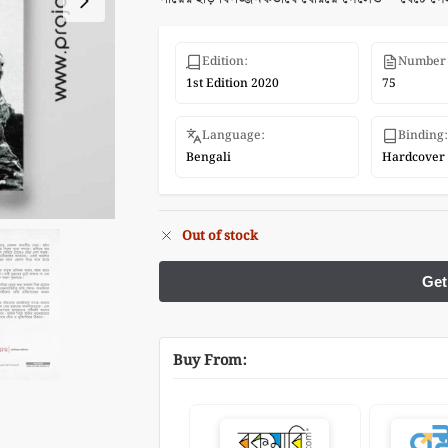
Edition:
Number 
1st Edition 2020
75
Language:
Binding:
Bengali
Hardcover
Out of stock
Buy From: