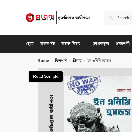
হোম
সকল বই
সকল বিষয়
লেখকবৃন্দ
প্রকাশনী
Home
ফিকশন
থ্রীলার
ইন এনিমি হ্যান্ডস
/
/
/
Read Sample