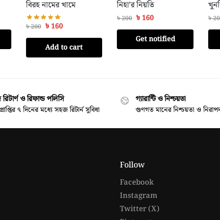
বিরহ নামের খামে
নিহা’র নিয়তি
খুনশ
৳
160
৳
200
৳
20
৳
160
৳
200
Get notified
Add to cart
রিটার্ণ ও রিফান্ড পলিসি
গ্যারান্টি ও নিশ্চয়তা
প্রাপ্তির ৭ দিনের মধ্যে সহজ রিটার্ন সুবিধা
গুণগত মানের নিশ্চয়তা ও নিরাপদ
Follow
Facebook
Instagram
Twitter (X)