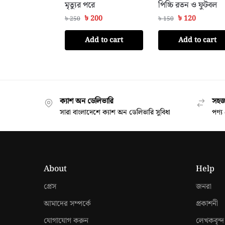
মৃত্যুর পরে
পিচ্চি রতন ও ফুটবল
৳
200
৳
120
৳
250
৳
150
Add to cart
Add to cart
ক্যাশ অন ডেলিভারি
সহজ 
সারা বাংলাদেশে ক্যাশ অন ডেলিভারি সুবিধা
পণ্য 
About
Help
প্রেস
জনরা
আমাদের সম্পর্কে
প্রকাশনী
যোগাযোগ করুন
লেখকবৃন্দ