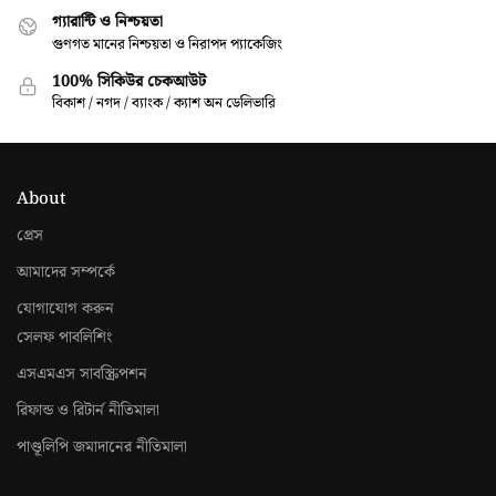
গ্যারান্টি ও নিশ্চয়তা
গুণগত মানের নিশ্চয়তা ও নিরাপদ প্যাকেজিং
100% সিকিউর চেকআউট
বিকাশ / নগদ / ব্যাংক / ক্যাশ অন ডেলিভারি
About
প্রেস
আমাদের সম্পর্কে
যোগাযোগ করুন
সেলফ পাবলিশিং
এসএমএস সাবস্ক্রিপশন
রিফান্ড ও রিটার্ন নীতিমালা
পাণ্ডূলিপি জমাদানের নীতিমালা