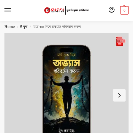
0
Home
ই-বুক
মাত্র ৩০ দিনে অভ্যাস পরিবর্তন করুন
/
/