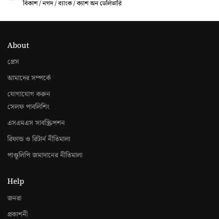
বিকাশ / নগদ / ব্যাংক / ক্যাশ অন ডেলিভারি
About
প্রেস
আমাদের সম্পর্কে
যোগাযোগ করুন
সেলফ পাবলিশিং
এসএমএস সাবস্ক্রিপশন
রিফান্ড ও রিটার্ন নীতিমালা
পাণ্ডূলিপি জমাদানের নীতিমালা
Help
জনরা
প্রকাশনী