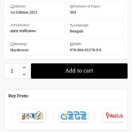
Edition:
Number of Pages:
1st Edition 2021
304
Publisher:
Language:
প্রজন্ম পাবলিকেশন
Bengali
Binding:
ISBN:
Hardcover
978-984-95578-9-0
Add to cart
Buy From: