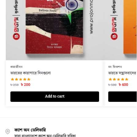
কারাজীবন
নন ফিকশন
ভারতের কারাগারে দিনগুলো
ভারতে সন্ত্রাসবাদে
৳
200
৳
400
৳
250
৳
500
Add to cart
ক্যাশ অন ডেলিভারি
সারা বাংলাদেশে ক্যাশ অন ডেলিভারি সুবিধা