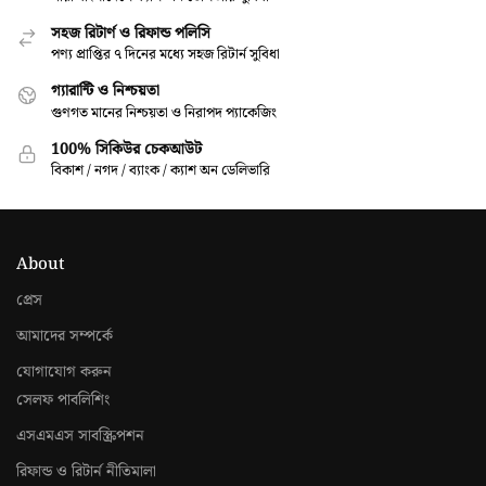
সহজ রিটার্ণ ও রিফান্ড পলিসি
পণ্য প্রাপ্তির ৭ দিনের মধ্যে সহজ রিটার্ন সুবিধা
গ্যারান্টি ও নিশ্চয়তা
গুণগত মানের নিশ্চয়তা ও নিরাপদ প্যাকেজিং
100% সিকিউর চেকআউট
বিকাশ / নগদ / ব্যাংক / ক্যাশ অন ডেলিভারি
About
প্রেস
আমাদের সম্পর্কে
যোগাযোগ করুন
সেলফ পাবলিশিং
এসএমএস সাবস্ক্রিপশন
রিফান্ড ও রিটার্ন নীতিমালা