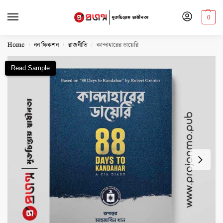
0
Home
নন ফিকশন
রাজনীতি
কান্দাহারের ডায়েরি
/
/
/
Read Sample