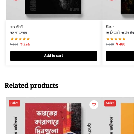
আত্মজীবনী
ইতিহাস
অ্যাম্বাসেডর
দ্য সিক্রেট ওয়ার ই
৳
224
৳
480
৳
280
৳
600
Add to cart
Related products
Sale!
Sale!