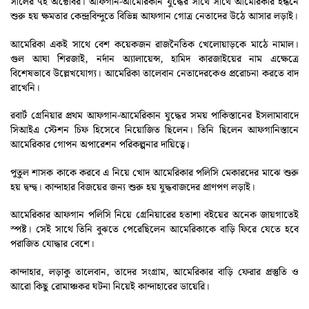
সালের ৭ই অক্টোবর। আফগান-আমেরিকান যুদ্ধের সাথে সাথে আমেরিকার ইন্ধনে
শুরু হয় ক্ষমতার কেন্দ্রবিন্দুতে বিভিন্ন আফগান গোত্র নেতাদের উঠে আসার লড়াই।
আমেরিকা একই সাথে বেশ কয়েকজন রাজনৈতিক খেলোয়াড়কে মাঠে নামাল।
গুল আঘা শিরজাই, নর্দান অ্যালায়েন্স, হামিদ কারজাইয়ের নাম এক্ষেত্রে
বিশেষভাবে উল্লেখযোগ্য। আমেরিকা তালেবান নেতাদেরকেও প্ররোচনা করতে বাদ
রাখেনি।
রবার্ট গ্রেনিয়ার প্রথম আফগান-আমেরিকান যুদ্ধের সময় পাকিস্তানের ইসলামাবাদে
সিআইএ স্টেশন চিফ হিসেবে নিয়োজিত ছিলেন। তিনি ছিলেন আফগানিস্তানে
আমেরিকার গোপন অপারেশন পরিকল্পনার দায়িত্বে।
পুতুল শাসক কাকে করবে এ নিয়ে খোদ আমেরিকার পলিসি মেকারদের মাঝে শুরু
হয় দ্বন্দ্ব। কান্দাহার বিজয়ের জন্য শুরু হয় যুদ্ধবাজদের প্রাণপণ লড়াই।
আমেরিকার আফগান পলিসি নিয়ে গ্রেনিয়ারের হতাশা বইয়ের অনেক জায়গাতেই
স্পষ্ট। সেই সাথে তিনি বুঝতে পেরেছিলেন আমেরিকাকে বাড়ি ফিরে যেতে হবে
পরাজিত যোদ্ধার বেশে।
কান্দাহার, লড়াকু তালেবান, তাদের সংগ্রাম, আমেরিকার বাড়ি ফেরার প্রস্তুতি ও
আরো কিছু রোমাঞ্চকর ঘটনা নিয়েই কান্দাহারের ডায়েরি।