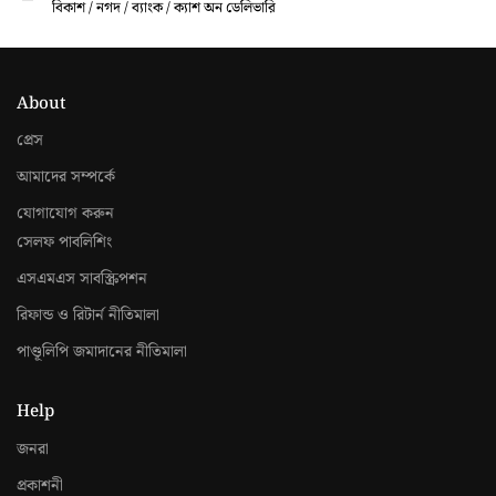
বিকাশ / নগদ / ব্যাংক / ক্যাশ অন ডেলিভারি
About
প্রেস
আমাদের সম্পর্কে
যোগাযোগ করুন
সেলফ পাবলিশিং
এসএমএস সাবস্ক্রিপশন
রিফান্ড ও রিটার্ন নীতিমালা
পাণ্ডূলিপি জমাদানের নীতিমালা
Help
জনরা
প্রকাশনী