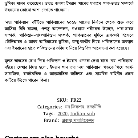
ভূমিকা পালন করেছেন। ভারত অবশ্য ইমরান খানের মাধ্যমে পাক-ভারত সম্পর্কে
উন্নয়নের কোনো আশা দেখতে পাচ্ছেনা।
‘নয়া পাকিস্তান’ বইটিতে পাকিস্তানের ২০১৮ সালের নির্বাচন থেকে শুরু করে
আসিয়া বিবি মামলা, পশতু আন্দোলন, নওয়াজ শরীফের উচ্ছেদ, পাক-ভারত
সম্পর্ক, পাকিস্তান-আফগানিস্তান সম্পর্ক, পাকিস্তানের দুর্দিনে ত্রাণকর্তা হিসেবে
সৌদিআরব ও আরব আমিরাতের ভূমিকা, জম্মু-কাশ্মীর নিয়ে পাকিস্তানের অবস্থান
এবং ইমরানের হাতে পাকিস্তানের ভবিষ্যৎ নিয়ে বিস্তারিত আলোচনা করা হয়েছে।
মূলত ভারতের চোখ দিয়ে পাকিস্তান ও ইমরান খানকে দেখা যাবে ‘নয়া পাকিস্তান’
বইয়ে। দেখার বিষয় হলো, ইমরান খান তার ‘নয়া পাকিস্তান’ গড়তে গিয়ে আর্থ-
সামাজিক, রাজনৈতিক ও আন্তর্জাতিক জটিলতা এবং সামরিক বাহিনীর প্রভাব
কাটিয়ে উঠতে পারেন কিনা।
SKU:
PR22
Categories:
নন ফিকশন
,
রাজনীতি
Tags:
2020
,
Indian-sub
Brand:
প্রজন্ম পাবলিকেশন