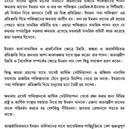
২০১৮ সালের জুলাই মাসের নির্বাচনে জয়লাভের মাধ্যমে পাকিস্তানের শাসন
ক্ষমতায় আসেন ইমরান খান ও তার দল পাকিস্তান তেহরিক-ই-ইনসাফ বা পিটিআই।
এই নির্বাচন নিয়ে জনমনে তৈরী হয় মিশ্র প্রতিক্রিয়া। ইমরান ‘নয়া পাকিস্তান’ এর
প্রতিশ্রুতি দিয়ে পাকিস্তানের ক্ষমতায় আসীন হন। বলা হয় ইমরান খানের এই জয়ের
পেছনে আছে সামরিক বাহিনীর হাত। এছাড়া পাকিস্তানে সামরিক শাসন বাদে যে
কয়বার গণতান্ত্রিক সরকার ক্ষমতায় এসেছে ততবারই সামরিক বাহিনী কাজ করেছে
ছায়া সরকার হিসেবে।
ইমরান আর্থ-সামাজিক ও রাজনৈতিক ক্ষেত্রে উন্নতি, স্বচ্ছতা ও জবাবদিহিতার
প্রতিশ্রুতি দিয়ে জনতার আশা-আকাঙ্ক্ষার সাথে শুরু করেন তার শাসন। অভ্যন্তরীণ
উন্নতি ও বৈদেশিক সম্পর্কের ক্ষেত্রে ইমরান খান বেশ কিছু পদক্ষেপ গ্রহণ করেন।
কিন্তু ক্ষমতা গ্রহণের সাথে সাথেই আর্থিক দেউলিয়াপনা ও জঙ্গিবাদ নানাবিধ
সমস্যায় জর্জরিত পাকিস্তানকে টেনে তুলতে হিমশিম খেতে হয় তাকে। ইমরানের
‘নয়া পাকিস্তান’ প্রতিশ্রুতি নিয়ে মানুষের মনে তৈরী হয় সন্দেহ।
ক্ষমতায় এসেই পাকিস্তানকে আর্থিক দেউলিয়াপনা থেকে রক্ষা করার জন্য বিভিন্ন
রাষ্ট্র ও আর্থিক সংস্থার সহায়তা নিতে হয় ইমরান খানকে। এজন্য অভ্যন্তরীণ ভাবেও
তাকে পরিবর্তন করতে হয় বেশকিছু নীতিমালা। জনতার রোষানলে পড়তে হয়
তাকে।
আন্তর্জাতিকভাবে ইমরান তালিবানের সাথে আমেরিকার শান্তিচুক্তিতে বেশ গুরুত্বপূর্ণ