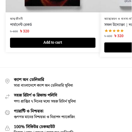
আত্মজীবনী
আত্মোন্নয়ন ও ব্যবসা-বা
পার্মানেন্ট রেকর্ড
সফল উদ্যোক্তা | দ্য হ
৳
320
৳
400
৳
320
৳
400
Add to cart
ক্যাশ অন ডেলিভারি
সারা বাংলাদেশে ক্যাশ অন ডেলিভারি সুবিধা
সহজ রিটার্ণ ও রিফান্ড পলিসি
পণ্য প্রাপ্তির ৭ দিনের মধ্যে সহজ রিটার্ন সুবিধা
গ্যারান্টি ও নিশ্চয়তা
গুণগত মানের নিশ্চয়তা ও নিরাপদ প্যাকেজিং
100% সিকিউর চেকআউট