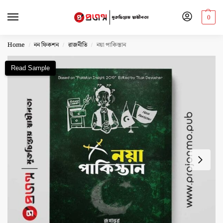
0
Home
নন ফিকশন
রাজনীতি
নয়া পাকিস্তান
/
/
/
Read Sample