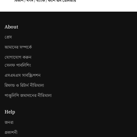
বিকাশ / নগদ / ব্যাংক / ক্যাশ অন ডেলিভারি
About
প্রেস
আমাদের সম্পর্কে
যোগাযোগ করুন
সেলফ পাবলিশিং
এসএমএস সাবস্ক্রিপশন
রিফান্ড ও রিটার্ন নীতিমালা
পাণ্ডূলিপি জমাদানের নীতিমালা
Help
জনরা
প্রকাশনী