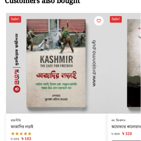
Customers also bought
Sale!
Sale!
রাজনীতি
নন ফিকশন
আজাদির লড়াই
অযোধ্যার কালোরা
৳
320
৳
400
৳
163
৳
204