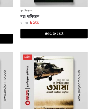
নন ফিকশন
নয়া পাকিস্তান
৳
256
৳
320
Add to cart
Sale!