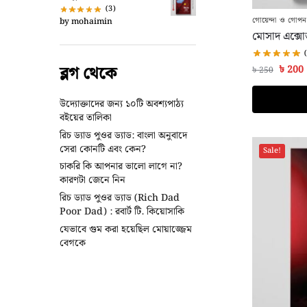
(3)
গোয়েন্দা ও গোপন 
by mohaimin
মোসাদ এক্সো
ব্লগ থেকে
৳
200
৳
250
উদ্যোক্তাদের জন্য ১০টি অবশ্যপাঠ্য
বইয়ের তালিকা
রিচ ড্যাড পুওর ড্যাড: বাংলা অনুবাদে
সেরা কোনটি এবং কেন?
Sale!
চাকরি কি আপনার ভালো লাগে না?
কারণটা জেনে নিন
রিচ ড্যাড পুওর ড্যাড (Rich Dad
Poor Dad) : রবার্ট টি. কিয়োসাকি
যেভাবে গুম করা হয়েছিল মোয়াজ্জেম
বেগকে