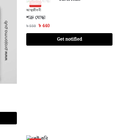
Sale!
আত্মজীবনী
শত্রু যোদ্ধা
৳
440
৳
550
Get notified