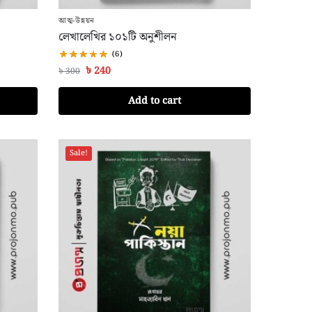
আত্ম-উন্নয়ন
লেখালেখির ১০১টি অনুশীলন
(6)
৳
240
৳
300
Add to cart
Sale!