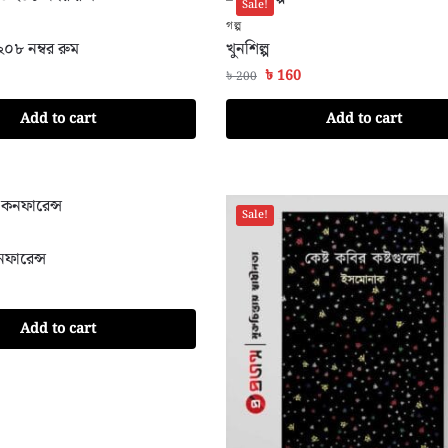
Sale!
গল্প
২০৮ নম্বর রুম
খুনশিল্প
৳
160
৳
200
Add to cart
Add to cart
Sale!
নফারেন্স
Add to cart