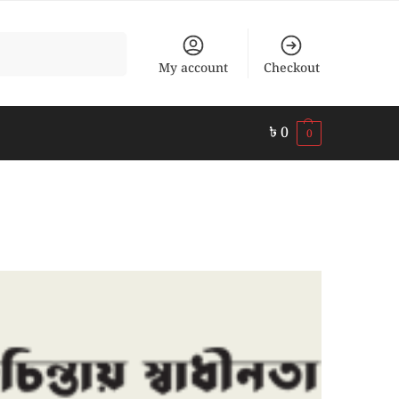
Search
My account
Checkout
৳
0
0