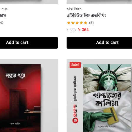
সংস্থা
আত্ম-উন্নয়ন
ডাস
এটিচিউড ইজ এভরিথিং
(4)
(2)
৳
264
৳
330
Add to cart
Add to cart
Sale!