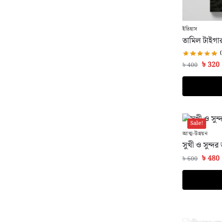
ইতিহাস
তামিল টাইগার
৳
320
৳
400
Sale!
আত্ম-উন্নয়ন
সুখী ও সুন্দ
৳
480
৳
600