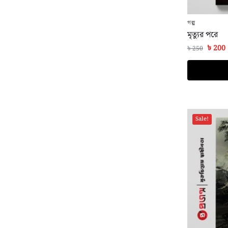
গল্প
মৃত্যুর পরে
৳
200
৳
250
Sale!