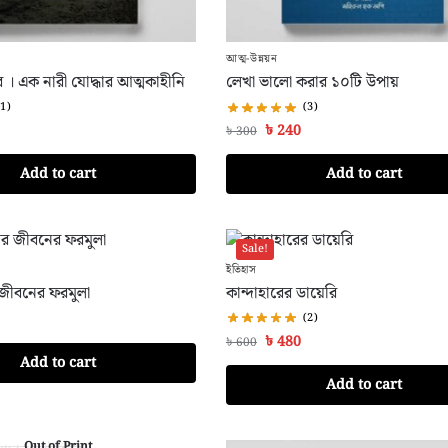
আত্ম-উন্নয়ন
 । এক নারী যোদ্ধার আত্মকাহীনি
লেখা ভালো করার ১০টি উপায়
(1)
(3)
৳
240
৳
300
Add to cart
Add to cart
Sale!
ইতিহাস
র জীবনের ফরমুলা
কান্দাহারের ডায়েরি
(2)
৳
480
৳
600
Add to cart
Add to cart
Out of Print