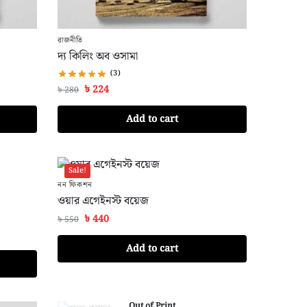
রাজনীতি
দ্য কিলিং অব ওসামা
(3)
৳
224
৳
280
Add to cart
Sale!
নন ফিকশন
ওয়ার এগেইনস্ট বয়েজ
৳
440
৳
550
Add to cart
Out of Print