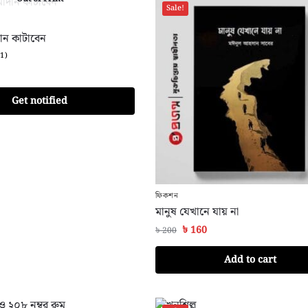
Sale!
ান কাটাবেন
(1)
Get notified
ফিকশন
মানুষ যেখানে যায় না
৳
160
৳
200
Add to cart