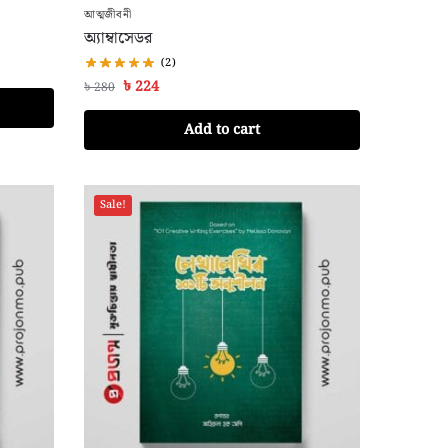
আত্মজীবনী
অ্যাম্বাসেডর
(2)
৳
224
৳
280
Add to cart
Sale!