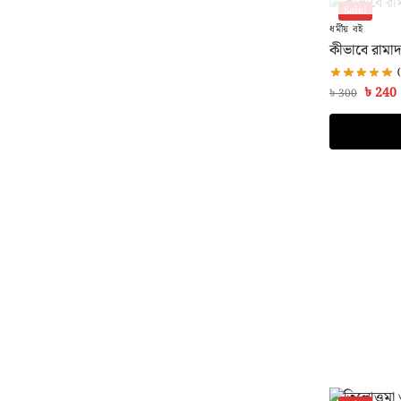
Sale!
ধর্মীয় বই
কীভাবে রামাদ
৳
240
৳
300