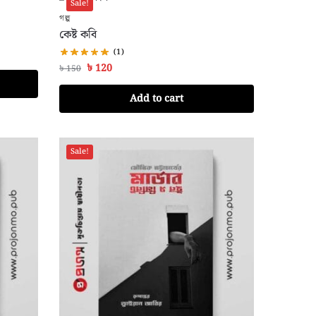
Sale!
গল্প
কেষ্ট কবি
(1)
৳
120
৳
150
Add to cart
Sale!